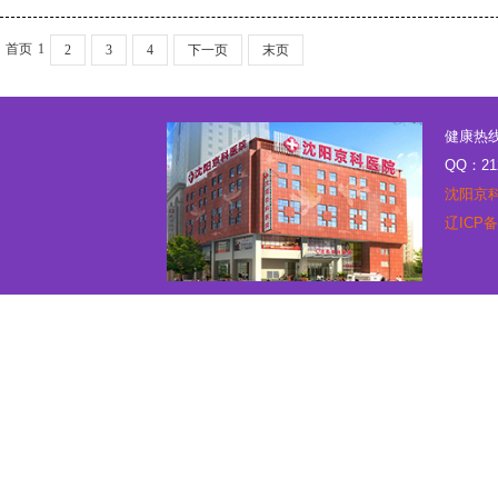
首页
1
2
3
4
下一页
末页
健康热线：
QQ：21
沈阳京
辽ICP备