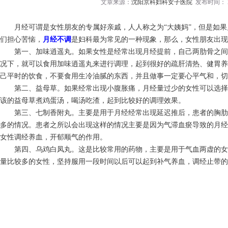
文章来源：
沈阳京科妇科女子医院
发布时间： 20
月经可谓是女性朋友的专属好亲戚，人人称之为“大姨妈”，但是如果
们担心苦恼，
月经不调
是妇科最为常见的一种现象，那么，女性朋友出现
第一、加味逍遥丸。如果女性是经常出现月经提前，自己两肋骨之间
况下，就可以食用加味逍遥丸来进行调理，起到很好的疏肝清热、健胃养
己平时的饮食，不要食用生冷油腻的东西，并且做事一定要心平气和，切
第二、益母草。如果经常出现小腹胀痛，月经量过少的女性可以选择
该的益母草煮鸡蛋汤，喝汤吃渣，起到比较好的调理效果。
第三、七制香附丸。主要是用于月经经常出现延迟推后，患者的胸肋
多的情况。患者之所以会出现这样的情况主要是因为气滞血瘀导致的月经
女性调经养血，开郁顺气的作用。
第四、乌鸡白凤丸。这是比较常用的药物，主要是用于气血两虚的女
量比较多的女性，坚持服用一段时间以后可以起到补气养血，调经止带的