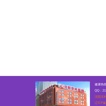
健康热线：
QQ：21
沈阳京
辽ICP备