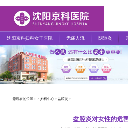
沈阳京科妇科女子医院
无痛人流
阴道炎
您现在的位置：
>
妇科中心
>
盆腔炎
>
盆腔炎对女性的危