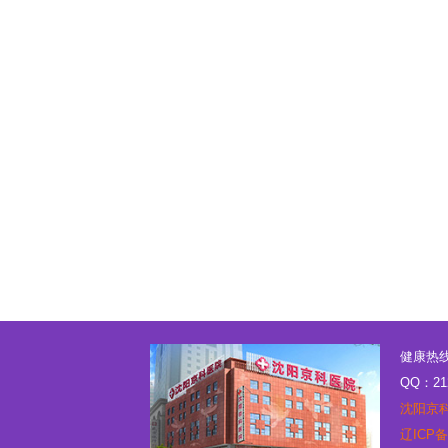
健康热线：
QQ：21
沈阳京
辽ICP备