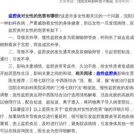
文章来源：
沈阳京科妇科女子医院
发布时间： 20
盆腔炎
对女性的危害有哪些?
这是许多女性都关注的一个问题，沈阳
一种妇科疾病，严重威胁着女性的身体健康，所以女性一旦发现病情，应
盆腔炎对女性的危害有如下：
一、导致宫外孕。慢性盆腔炎多为双侧输卵管炎，时间长了就会造成
精卵着床于宫腔，而造成宫外孕。
二、导致不孕。盆腔炎的发生通常殃及双侧输卵管，引起管腔粘连、
通行，引发不孕。
三、影响夫妻感情。盆腔炎常常反作、久治不愈，给女性患者造成烦
开始厌恶性生活，影响夫妻之间的和谐。
相关阅读：
急性盆腔炎
影响生育
医生推荐：三维七联疗法 中西医结合 “洗、敷、灌、服”有效治疗盆
沈阳京科妇科医院采用的“三维七联疗法”根据急、慢性盆腔炎的发病
调整：急性盆腔炎运用中西医结合治疗选用清热解毒、活血化瘀的高效药
以物理疗法，配合短波、超短波、离子透入，将药物离子导入病变部位，
【温馨提示】以上是医生关于“盆腔炎对女性的危害”做的详细介绍，
疗，加重病情并导致炎症进行蔓延时，很可能引发盆腔腹膜炎等其他疾病
重视，患上盆腔炎后，及时进行治疗，避免耽误病情，引发身体其他一些
可以在线咨询医生，医生会为您详细解答。