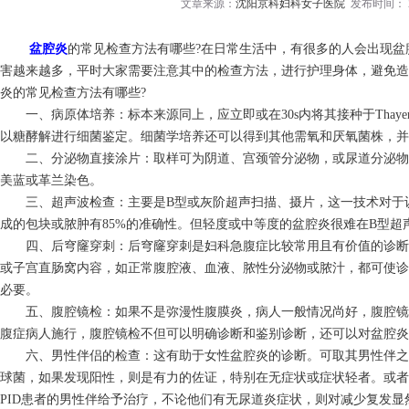
文章来源：
沈阳京科妇科女子医院
发布时间： 20
盆腔炎
的常见检查方法有哪些?在日常生活中，有很多的人会出现盆
害越来越多，平时大家需要注意其中的检查方法，进行护理身体，避免造
炎的常见检查方法有哪些?
一、病原体培养：标本来源同上，应立即或在30s内将其接种于Thayer-M
以糖酵解进行细菌鉴定。细菌学培养还可以得到其他需氧和厌氧菌株，并
二、分泌物直接涂片：取样可为阴道、宫颈管分泌物，或尿道分泌物
美蓝或革兰染色。
三、超声波检查：主要是B型或灰阶超声扫描、摄片，这一技术对于
成的包块或脓肿有85%的准确性。但轻度或中等度的盆腔炎很难在B型超
四、后穹窿穿刺：后穹窿穿刺是妇科急腹症比较常用且有价值的诊断
或子宫直肠窝内容，如正常腹腔液、血液、脓性分泌物或脓汁，都可使诊
必要。
五、腹腔镜检：如果不是弥漫性腹膜炎，病人一般情况尚好，腹腔镜
腹症病人施行，腹腔镜检不但可以明确诊断和鉴别诊断，还可以对盆腔炎
六、男性伴侣的检查：这有助于女性盆腔炎的诊断。可取其男性伴之
球菌，如果发现阳性，则是有力的佐证，特别在无症状或症状轻者。或
PID患者的男性伴给予治疗，不论他们有无尿道炎症状，则对减少复发显