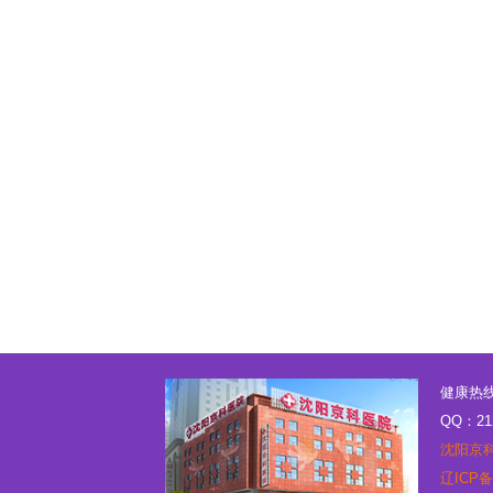
健康热线：
QQ：21
沈阳京
辽ICP备