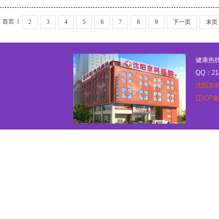
首页
1
2
3
4
5
6
7
8
9
下一页
末页
健康热线：
QQ：21
沈阳京
辽ICP备